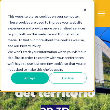
Open sear
Open 
This website stores cookies on your computer.
These cookies are used to improve your website
experience and provide more personalized services
to you, both on this website and through other
media. To find out more about the cookies we use,
see our Privacy Policy.
We won't track your information when you visit our
Aventuras y
site. But in order to comply with your preferences,
we'll have to use just one tiny cookie so that you're
tradiciones
not asked to make this choice again.
Accept
Decline
del territorio