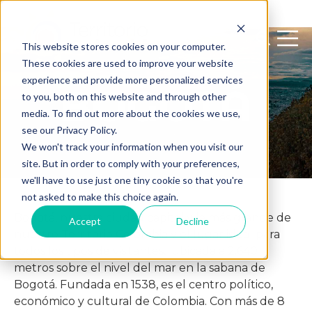
Open sear
Open 
This website stores cookies on your computer.
These cookies are used to improve your website
experience and provide more personalized services
BOGOTÁ
to you, both on this website and through other
media. To find out more about the cookies we use,
see our Privacy Policy.
We won't track your information when you visit our
site. But in order to comply with your preferences,
we'll have to use just one tiny cookie so that you're
not asked to make this choice again.
Bogotá, nuestra ciudad capital y la más grande de
Accept
Decline
nuestro Territorio Colombia y el lugar ideal para
todos los tipos de visitantes, ubicada a 2.640
metros sobre el nivel del mar en la sabana de
Bogotá. Fundada en 1538, es el centro político,
económico y cultural de Colombia. Con más de 8