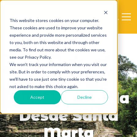
Open sear
Open 
This website stores cookies on your computer.
These cookies are used to improve your website
experience and provide more personalized services
to you, both on this website and through other
media. To find out more about the cookies we use,
see our Privacy Policy.
We won't track your information when you visit our
site. But in order to comply with your preferences,
we'll have to use just one tiny cookie so that you're
not asked to make this choice again.
Ciudad Perdida
Accept
Decline
Desde Santa
Marta